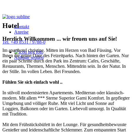
Hotel
Kontakt
Anreise
Herzlich Willkommen ... wir freuen uns auf Sie!
Tel. +49 8531 / 9788-0
Im aparthotel christine. Mitten im Herzen von Bad Füssing. Vor
Ihnen die grüne Oase des Feizeitparks. Nach hinten der Garten. Nur
Anfrage senden
ein paar Schritte durch den Park ins Zentrum: Cafes, Geschäfte,
Restaurants, Thermen, Menschen. Mittendrin sein. In der Natur. In
der Stille. Im vollen Leben. Bei Freunden.
Fühlen Sie sich einfach wohl ..
In stilvoll modernisierten Apartements. Mediterran oder klassisch-
modern. Mit allem *** Sterne Superior Garni Komfort. In gepflegter
Umgebung und völliger Ruhe. Mit viel Licht und Sonne auf
Loggien, Balkonen oder im Garten. Liebevoll umsorgt. In Qualität
mit Tradition.
Mit dem Frühstücksbüfett in der Lounge. Für gesundheitsbewusste
Genießer und leidenschaftliche Schlemmer. Zum entspannten Start